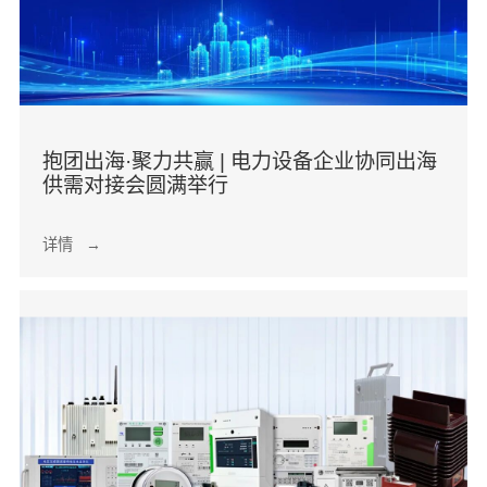
抱团出海·聚力共赢 | 电力设备企业协同出海
供需对接会圆满举行
详情 →