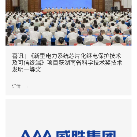
喜讯 | 《新型电力系统芯片化继电保护技术
及可信终端》项目获湖南省科学技术奖技术
发明一等奖
详情 →