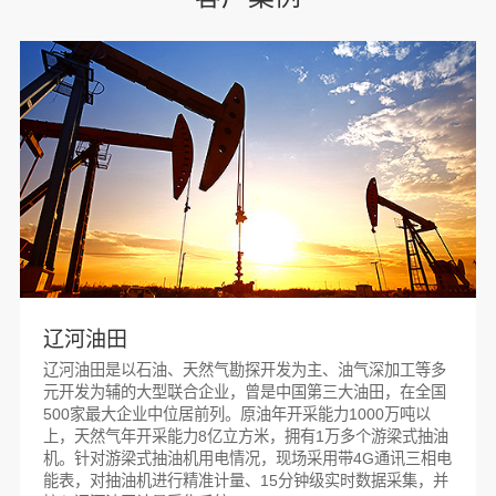
辽河油田
辽河油田是以石油、天然气勘探开发为主、油气深加工等多
元开发为辅的大型联合企业，曾是中国第三大油田，在全国
500家最大企业中位居前列。原油年开采能力1000万吨以
上，天然气年开采能力8亿立方米，拥有1万多个游梁式抽油
机。针对游梁式抽油机用电情况，现场采用带4G通讯三相电
能表，对抽油机进行精准计量、15分钟级实时数据采集，并