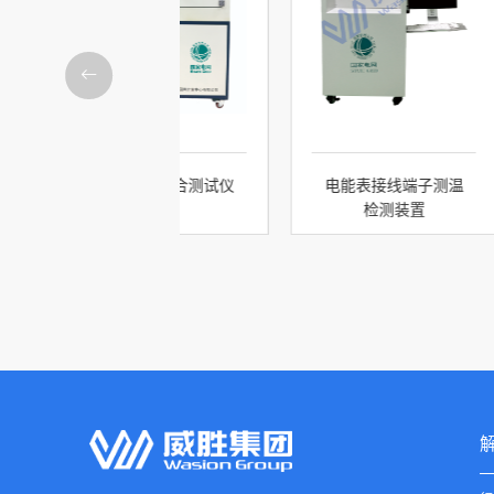
蓝牙信号综合测试仪
电能表