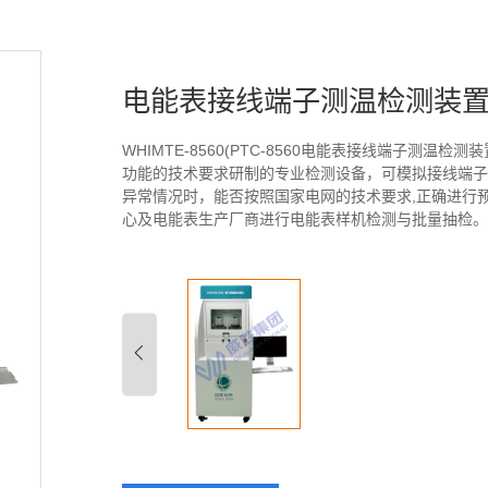
电能表接线端子测温检测装
WHIMTE-8560(PTC-8560电能表接线端子测
功能的技术要求研制的专业检测设备，可模拟接线端
异常情况时，能否按照国家电网的技术要求,正确进行
心及电能表生产厂商进行电能表样机检测与批量抽检