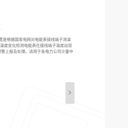
置
温检测装置是根据国家电网对电能表接线端子测温
子温度变化检测电能表在接线端子温度出现
预警上报及处理。适用于各电力公司计量中
。