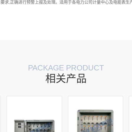
要求,正确进行预警上报及处理。适用于各电力公司计量中心及电能表生
PACKAGE PRODUCT
相关产品