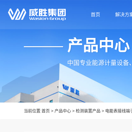
首页
解决方
产品中心
首页
解决方
中国专业能源计量设备
当前位置:
首页
>
产品中心
>
检测装置产品
>
电能表接线端