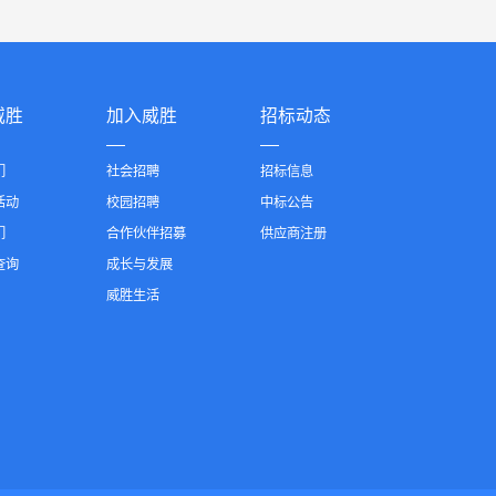
威胜
加入威胜
招标动态
们
社会招聘
招标信息
活动
校园招聘
中标公告
们
合作伙伴招募
供应商注册
查询
成长与发展
威胜生活
威胜控股
惟远能源