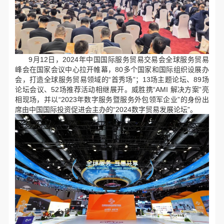
9月12日，2024年
中国国际服务贸易交易会
全球服务贸易
峰会在国家会议中心拉开帷幕，80多个国家和国际组织设展办
会，打造全球服务贸易领域的“首秀场”；13场主题论坛、89场
论坛会议、52场推荐活动相继展开。威胜携“AMI 解决方案”亮
相现场，并以“2023年数字服务暨服务外包领军企业”的身份出
席由中国国际投资促进会主办的“2024数字贸易发展论坛”。