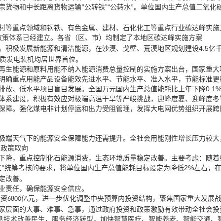
”“
宗货物和中长距离货物运输
公转铁
公转水
。单位国内生产总值二氧化
“
”
等重点领域和钢铁、有色金属、建材、石化化工等重点行业碳达峰实施
（
）
政策体系已经建立。各省
区、市
均制定了本地区碳达峰实施方案
，
4.5
。积极发展新能源和清洁能源
在沙漠、戈壁、荒漠地区规划建设
亿
质发电装机均居世界首位。
，
再生能源和原料用能不纳入能源消费总量控制的实施方案出台
国家重大
，
明确重点用能产品设备能效先进水平、节能水平、准入水平
节能标准更
0.1
排放、低水平项目盲目发展。全国万元国内生产总值能耗比上年下降
，
，
体系建设
积极有效应对极端高温干旱等严峻挑战
迎峰度夏、迎峰度冬
，
保障。强化煤电非计划停运和出力受阻管理
发挥大电网优势组织开展跨
极端天气下的能源安全保障能力还需提升。全社会用能刚性增长压力较大
和政策取向
，
，
：
下降
重点控制化石能源消费
生态环境质量稳定改善。主要考虑
随着
，
2%
，
五
统筹考核的要求
将单位国内生产总值能耗目标设定为降低
左右
”
定改善。
，
业责任
确保能源安全供应。
，
，
投资
亿元
进一步优化调整中央预算内投资结构
聚焦国家重大发展
6800
，
家层面的大事、难事、急事
通过政府投资和政策激励有效带动全社会投
，
，
息技术改善民生
服务经济转型
加快智慧医疗、智能养老、智能交通、