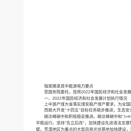
独家摘录其中能源电力要点
，
2022
受国务院委托
现将
年国民经济和社会发
2022
一、
年国民经济和社会发展计划执行情况
，
上中游产煤大省落实煤炭稳产增产要求
为全国
，
西部大开发
十四五
目标任务稳步推进
生态安
“
”
碳达峰碳中和积极稳妥推进。碳达峰碳中和
“1+N
，
平稳运行。坚持
先立后改
加快建设先进清洁支撑
“
”
，
壁、荒漠地区为重点的大型风电光伏基地加快建设