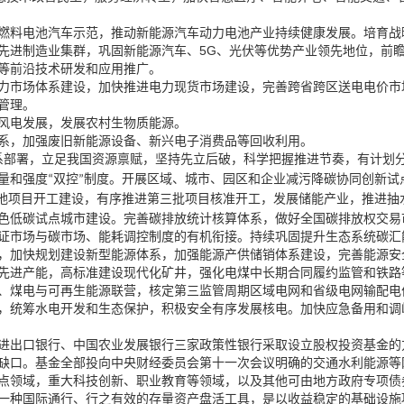
，
燃料电池汽车示范
推动新能源汽车动力电池产业持续健康发展。培育战
，
5G
，
先进制造业集群
巩固新能源汽车、
、光伏等优势产业领先地位
前
等前沿技术研发和应用推广。
，
，
力市场体系建设
加快推进电力现货市场建设
完善跨省跨区送电电价市
管理。
，
风电发展
发展农村生物质能源。
，
系
加强废旧新能源设备、新兴电子消费品等回收利用。
，
，
，
，
系部署
立足我国资源禀赋
坚持先立后破
科学把握推进节奏
有计划
量和强度
双控
制度。开展区域、城市、园区和企业减污降碳协同创新试
“
”
，
，
，
地项目开工建设
有序推进第三批项目核准开工
发展储能产业
推进抽
，
色低碳试点城市建设。完善碳排放统计核算体系
做好全国碳排放权交易
证市场与碳市场、能耗调控制度的有机衔接。持续巩固提升生态系统碳汇
，
，
，
加快规划建设新型能源体系
加强能源产供储销体系建设
完善能源安
，
，
先进产能
高标准建设现代化矿井
强化电煤中长期合同履约监管和铁路
，
、煤电与可再生能源联营
核定第三监管周期区域电网和省级电网输配电
，
，
统筹水电开发和生态保护
积极安全有序发展核电。加快应急备用和调
出口银行、中国农业发展银行三家政策性银行采取设立股权投资基金的
缺口。基金全部投向中央财经委员会第十一次会议明确的交通水利能源等
，
，
点领域
重大科技创新、职业教育等领域
以及其他可由地方政府专项债
，
一种国际通行、行之有效的存量资产盘活工具
是以收益稳定的基础设施