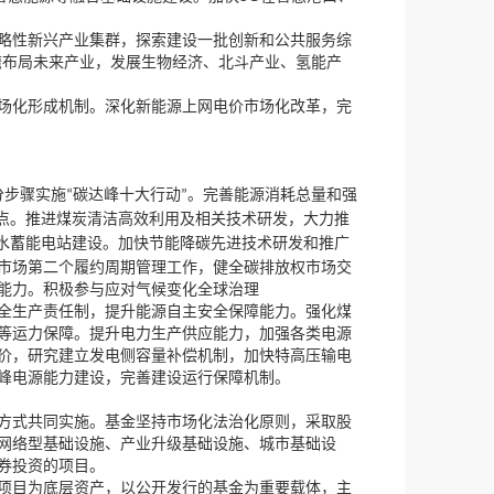
，
略性新兴产业集群
探索建设一批创新和公共服务综
，
瞻布局未来产业
发展生物经济、北斗产业、氢能产
，
场化形成机制。深化新能源上网电价市场化改革
完
分步骤实施
碳达峰十大行动
。完善能源消耗总量和强
“
”
，
点。推进煤炭清洁高效利用及相关技术研发
大力推
水蓄能电站建设。加快节能降碳先进技术研发和推广
，
市场第二个履约周期管理工作
健全碳排放权市场交
能力。积极参与应对气候变化全球治理
，
全生产责任制
提升能源自主安全保障能力。强化煤
，
等运力保障。提升电力生产供应能力
加强各类电源
，
，
价
研究建立发电侧容量补偿机制
加快特高压输电
，
峰电源能力建设
完善建设运行保障机制。
，
方式共同实施。基金坚持市场化法治化原则
采取股
网络型基础设施、产业升级基础设施、城市基础设
券投资的项目。
，
，
项目为底层资产
以公开发行的基金为重要载体
主