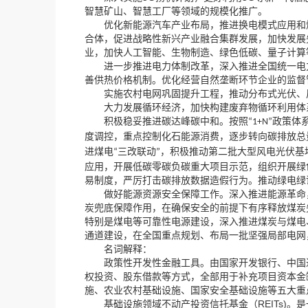
智慧矿山、智慧工厂等领域的规模化推广。
，
优化新能源汽车产业布局
推进换电模式应用和
，
，
合体
促进战略性新兴产业融合集群发展
加快发展
，
业
加快人工智能、生物制造、绿色低碳、量子计算
，
进一步推进电力体制改革
深入推进全国统一电
善供热价格机制。优化经营自然垄断环节企业的监督
，
实施农村电网巩固提升工程
推动分布式光伏、
，
大力发展循环经济
加快构建废弃物循环利用体
。
积极稳妥推进碳达峰碳中和
按照
政策体
“1+N”
，
，
度调控
重点控制化石能源消费
逐步转向碳排放总
，
进煤电
三改联动
积极推动第二批大型风电光伏基
“
”
，
，
应用
开展低碳零碳负碳重大项目示范
组织开展绿
，
易制度
严厉打击碳排放数据造假行为。推动绿电绿
做好能源资源安全保障工作。深入推进能源革命
，
炭兜底保障作用
在确保安全的前提下有序释放煤炭
，
特别是煤电等可靠性电源建设
深入推进煤炭与煤电
，
通道建设
在全国重点规划、布局一批坚强局部电网
名词解释：
政策性开发性金融工具。由国家开发银行、中国进
，
权投资、股东借款等方式
全部用于补充项目资本金
施、农业农村基础设施、国家安全基础设施等五大重
（REITs)
基础设施领域不动产投资信托基金
。是