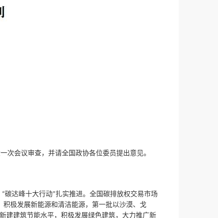
，
大一次会议审查
并请全国政协各位委员提出意见。
，
碳达峰十大行动
扎实推进。全国碳排放权交易市场
“
”
，
，
积极发展新能源和清洁能源
第一批以沙漠、戈
，
，
新建建筑节能水平
积极发展绿色建筑
大力推广新