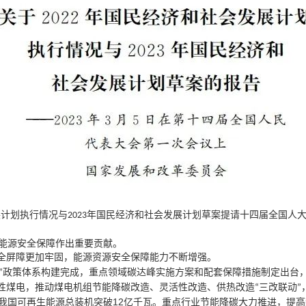
展计划执行情况与
年国民经济和社会发展计划草案提请十四届全国人
2023
能源安全保障作出重要贡献。
，
全屏障更加牢固
能源资源安全保障能力不断增强。
，
政策体系构建完成
重点领域碳达峰实施方案和配套保障措施制定出台
”
，
性煤电
推动煤电机组节能降碳改造、灵活性改造、供热改造
三改联动
“
”
12
，
我国可再生能源总装机突破
亿千瓦。重点行业节能降碳大力推进
提高