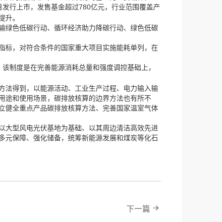
，
780
，
目发行上市
发售基金超过
亿元
行业范围覆盖产
提升。
输绿色低碳行动、循环经济助力降碳行动、绿色低碳
，
，
指标
对符合条件的国家重大项目实施能耗单列
在
，
。该制度是在完善能源消耗总量和强度调控基础上
，
方法得到
以能源活动、工业生产过程、电力输入输
，
用途和使用场景
碳排放核算的边界方法也有所不
立健全重点产品碳排放核算方法、完善国家温室气体
以大型风电光伏基地为基础、以其周边清洁高效先进
，
多元保障、强化储备
统筹新能源发展和煤炭等化石
下一篇