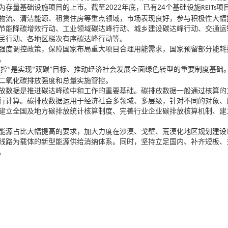
2022
，
24
为存量基础设施项目的上市。截至
年底
已有
个基础设施
项
REITs
，
，
物流、清洁能源、租赁住房等重点领域
市场表现良好
参与积极性大幅
能降碳增效行动、工业领域碳达峰行动、城乡建设碳达峰行动、交通运
民行动、各地区梯次有序碳达峰行动等。
，
，
强度调控政策
保障国家布局重大项目合理用能需求
国家预留部分能耗
。
双控
是实现
双碳
目标、推动经济社会发展全面绿色转型的重要制度基础
”
“
”
二氧化碳排放强度和总量实施管控。
数据是推进碳达峰碳中和工作的重要基础。碳排放数据一般通过核算的
，
行计算。碳排放数据运用于经济社会多领域、多层级
针对不同的对象、
建立全国及地方碳排放统计核算制度、完善行业企业碳排放核算机制、建
，
能源占比大幅提高的要求
加大力度在沙漠、戈壁、荒漠化地区规划建设
，
线路为载体的新型能源供给消纳体系。同时
坚持立足国内、补齐短板、
。