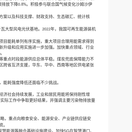
碳排放下降
。积极参与联合国气候变化沙姆沙伊
0.8%
方案以及科技支撑、财政支持、生态碳汇、统计核
，
千瓦大型风电光伏基地。
年
我国可再生能源装机
2022
，
项目能耗单列有序实施
重大项目合理用能需求得到
新升级和应用实施进一步加强。加快重点领域、行业
%
。
等重点时段能源供应总体平稳。煤炭兜底保障能力不
，
区跨省互济支援
华东、华中、西南等地区供电紧张
，
能耗强度降低还面临不少挑战。
，
经济社会持续发展
工业和居民用能将保持刚性增
，
在实际工作中争取更好结果
并强调主要污染物排放量
，
战略
重点向粮食安全、能源安全、产业链供应链安
资。
5G
智慧能源等融合基础设施建设。加快
在智慧港口、