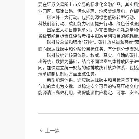
，
要在证券交易所上市交易的标准化金融产品
其实质
业园区、高速公路、污水处理、垃圾焚烧发电、仓储
碳达峰十大行动。包括能源绿色低碳转型行动、节
科技创新行动、碳汇能力巩固提升行动、绿色低碳全
国家重大项目能耗单列。为完善能源消耗总量和
省级节能目标责任评价考核中扣减单列项目的能耗量
碳排放总量和强度
双控
。碳排放总量和强度
“
”
“
，
面向碳达峰碳中和分阶段目标任务
有计划分步骤对
碳排放统计核算体系。权威、真实、准确的碳排放
，
出等统计数据为基础
结合不同温室气体排放因子进
，
同。加快建立统一规范的碳排放统计核算体系
包括
清单编制机制四方面重点任务。
新型能源体系。适应碳达峰碳中和目标背景下新
节能的煤电为支撑、以稳定安全可靠的特高压输变电
，
能源清洁高效利用
确保能源供应稳定、可靠、安全
上一篇