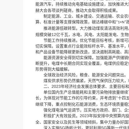
，
，
能源汽车
持续推动充电基础设施建设
加快推进大
，
赫大会各项谈判磋商
推动大会取得积极成果。
制定能源、工业、城乡建设、交通运输、农业农村
，
算、标准计量等支撑保障政策
碳达峰碳中和
“1+N”
推进能源低碳转型。大力推动煤炭清洁高效利用
12
，
规模突破
亿千瓦
水电、风电、太阳能发电、生物
，
节能工作持续推进。优化节能目标考核
新增可
，
切实保障。设置重点行业能效标杆水平、基准水平
，
和产品设备节能降碳更新改造
坚决遏制高耗能、高
能源资源安全得到切实保障。加强能源产供储销
，
，
断提升
电煤中长期合同实现全覆盖
电煤供应稳定
形势得到大幅缓解。
，
全球政治经济风险
粮食、能源安全问题突出。
，
，
煤炭供求形势仍然偏紧
天然气保供压力较大
2023
二、
年经济社会发展总体要求、主要目标
单位国内生产总值能耗和主要污染物排放量继续
，
，
长
为体现对节能工作的引导约束
并考虑到
十四
“
，
，
继续下降
重点控制化石能源消费
生态环境质量稳
，
强化煤电油气运调节
压实地方政府、部门、企
2023
积极扩大有效投资。
年拟安排中央预算内
，
全、国家安全以及民生等领域倾斜
集中力量办好国
5G
，
5G
深入实施
扬帆计划
更好利用
等新一代信