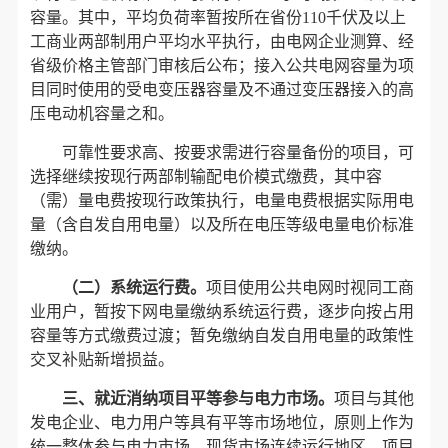
容量。其中，平均负荷率暂按所在省份110千伏及以上
工商业两部制用户平均水平执行，由电网企业测算、经
省级价格主管部门审核后公布；接入公共电网容量为项
目同时使用的受电变压器容量及不通过变压器接入的高
压电动机容量之和。
可靠性要求高、按要求需进行容量备份的项目，可
选择继续按现行两部制输配电价模式缴费，其中容
（需）量电费按现行政策执行，电量电费根据实际用电
量（含自发自用电量）以及所在电压等级电量电价标准
缴纳。
（二）系统运行费。
项目使用公共电网时视同工商
业用户，暂按下网电量缴纳系统运行费，逐步向按占用
容量等方式缴费过渡；暂免缴纳自发自用电量的政策性
交叉补贴新增损益。
三、就近消纳项目平等参与电力市场。
项目与其他
发电企业、电力用户等具有平等市场地位，原则上作为
统一整体参与电力市场。现货市场连续运行地区，项目