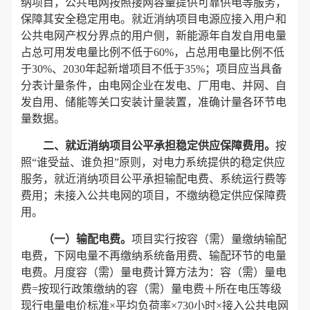
纳项目，公共电网按照接网容量提供可靠供电等服务，
保障其安全稳定用电。就近消纳项目电源应接入用户和
公共电网产权分界点的用户侧，新能源年自发自用电量
占总可用发电量比例不低于60%，占总用电量比例不低
于30%、2030年起新增项目不低于35%；项目应当具备
分表计量条件，由电网企业在发电、厂用电、并网、自
发自用、储能等关口安装计量装置，准确计量各环节电
量数据。
二、就近消纳项目公平承担稳定供应保障费用。
按
照“谁受益、谁负担”原则，对电力系统提供的稳定供应
服务，就近消纳项目公平承担输配电费、系统运行费等
费用；未接入公共电网的项目，不缴纳稳定供应保障费
用。
（一）输配电费。
项目实行按容（需）量缴纳输配
电费，下网电量不再缴纳系统备用费、输配环节的电量
电费。月度容（需）量电费计算方法为：容（需）量电
费=按现行政策缴纳的容（需）量电费＋所在电压等级
现行电量电价标准×平均负荷率×730小时×接入公共电网